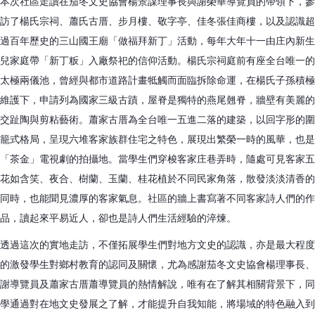
本次社區走讀在茄冬文史協會楊景謀理事長與謝榮華導覽員的帶領下，參
訪了楊氏宗祠、蕭氏古厝、步月樓、敬字亭、佳冬張佳商樓，以及認識超
過百年歷史的三山國王廟「做福拜新丁」活動，每年大年十一由庄內新生
兒家庭帶「新丁粄」入廠祭祀的信仰活動。楊氏宗祠庭前有座全台唯一的
太極兩儀池，曾經與都市道路計畫牴觸而面臨拆除命運，在楊氏子孫積極
維護下，申請列為國家三級古蹟，屋脊是獨特的燕尾翹脊，牆壁有美麗的
交趾陶與剪粘藝術。蕭家古厝為全台唯一五進二落的建築，以回字形的圍
籠式格局，呈現六堆客家族群住宅之特色，展現出繁榮一時的風華，也是
「茶金」電視劇的拍攝地。當學生們穿梭客家庄巷弄時，隨處可見客家五
花如含笑、夜合、樹蘭、玉蘭、桂花植於不同民家角落，散發淡淡清香的
同時，也能聞見濃厚的客家氣息。社區的牆上書寫著不同客家詩人們的作
品，讀起來平易近人，卻也是詩人們生活經驗的淬煉。
透過這次的實地走訪，不僅拓展學生們對地方文史的認識，亦是最大程度
的激發學生對鄉村教育的認同及關懷，尤為感謝茄冬文史協會楊理事長、
謝導覽員及蕭家古厝蕭導覽員的熱情解說，唯有在了解其相關背景下，同
學通過對在地文史發展之了解，才能提升自我知能，將場域的特色融入到