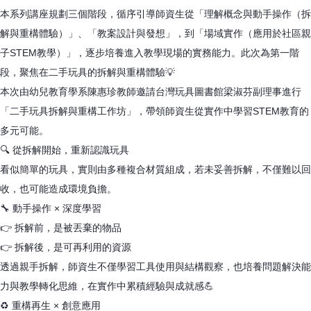
本系列講座規劃三個階段，循序引導師資生從「理解概念與動手操作（拆
解與重構體驗）」、「教案設計與發想」，到「場域實作（應用於社區親
子STEM教學）」，逐步培養進入教學現場的實務能力。此次為第一階
段，聚焦在二手玩具的拆解與重構體驗💡
本次由幼兒教育學系陳惠珍教師邀請台灣玩具圖書館梁淑芬副理事進行
「二手玩具拆解與重構工作坊」，帶領師資生從實作中學習STEM教育的
多元可能。
🔍 從拆解開始，重新認識玩具
看似簡單的玩具，實則由多種複合材質組成，若未妥善拆解，不僅難以回
收，也可能造成環境負擔。
🔧 動手操作 × 深度學習
👉 拆解前，是被丟棄的物品
👉 拆解後，是可再利用的資源
透過親手拆解，師資生不僅學習工具使用與結構觀察，也培養問題解決能
力與教學轉化思維，在實作中累積經驗與成就感💪
♻️ 重構再生 × 創意應用