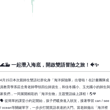
🌊🐳 一起潛入海底，開啟雙語冒險之旅！🐠✨
4月15日本次親師生雙語社群化身「海洋探險隊」出發啦！在計畫團隊成
員教育學系莊念青老師帶領四位師資生，和佳冬國小、玉光國小的師生與
家長們，一同展開精彩的「海洋生物」主題雙語線上課程！🌎💙
🗣️ 從簡單的課堂小約定開始，孩子們暖身進入狀況，接著學習 can / see
/ ocean等關鍵單字，一步步打開英語表達的大門。當老師拋出「海洋裡