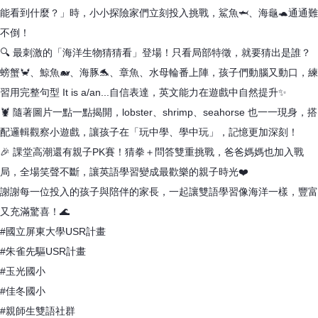
能看到什麼？」時，小小探險家們立刻投入挑戰，鯊魚🦈、海龜🐢通通難
不倒！
🔍 最刺激的「海洋生物猜猜看」登場！只看局部特徵，就要猜出是誰？
螃蟹🦀、鯨魚🐋、海豚🐬、章魚、水母輪番上陣，孩子們動腦又動口，練
習用完整句型 It is a/an...自信表達，英文能力在遊戲中自然提升✨
🦞 隨著圖片一點一點揭開，lobster、shrimp、seahorse 也一一現身，搭
配邏輯觀察小遊戲，讓孩子在「玩中學、學中玩」，記憶更加深刻！
🎉 課堂高潮還有親子PK賽！猜拳＋問答雙重挑戰，爸爸媽媽也加入戰
局，全場笑聲不斷，讓英語學習變成最歡樂的親子時光❤️
謝謝每一位投入的孩子與陪伴的家長，一起讓雙語學習像海洋一樣，豐富
又充滿驚喜！🌊
#國立屏東大學USR計畫
#朱雀先驅USR計畫
#玉光國小
#佳冬國小
#親師生雙語社群