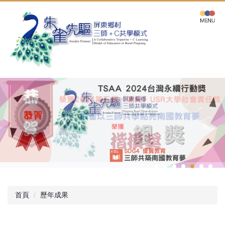
跳
到
主
要
內
容
區
首頁
歷年成果