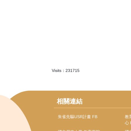
Visits：
2
3
1
7
1
5
相關連結
朱雀先驅USR計畫 FB
教
心 