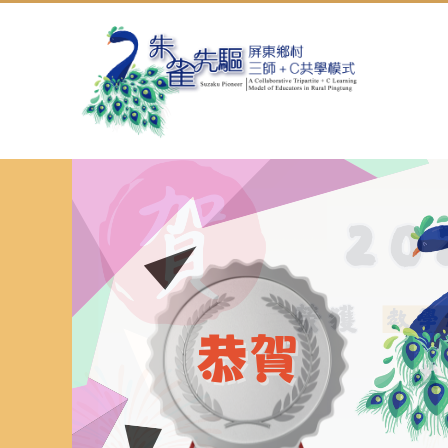
跳
到
主
要
內
容
區