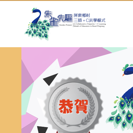
跳
到
主
要
內
容
區