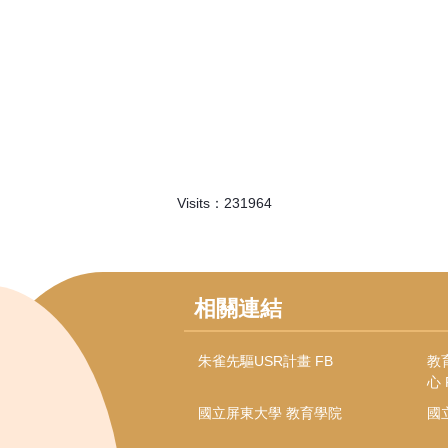
Visits：
2
3
1
9
6
4
相關連結
朱雀先驅USR計畫 FB
教
心 
國立屏東大學 教育學院
國