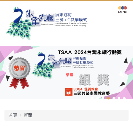
跳
到
主
要
內
容
區
首頁
新聞