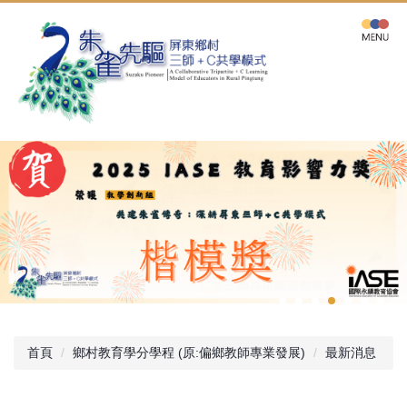
跳
到
主
要
內
容
區
首頁
鄉村教育學分學程 (原:偏鄉教師專業發展)
最新消息