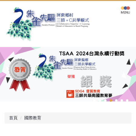
跳
到
主
要
內
容
區
首頁
國際教育