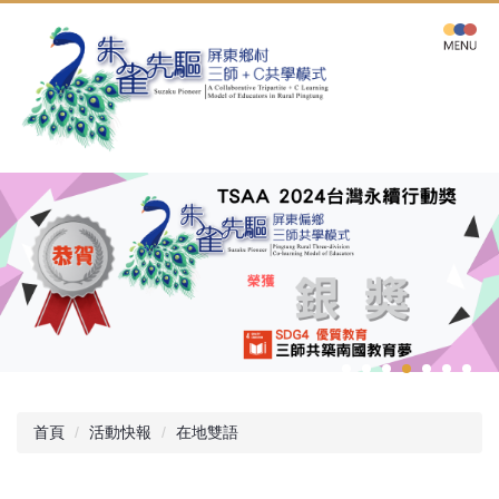
跳
到
主
要
內
容
區
首頁
活動快報
在地雙語