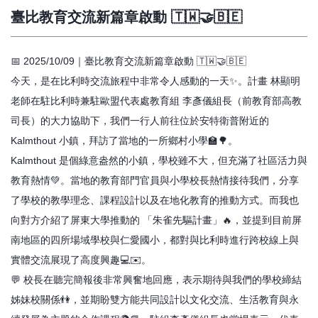
臺比教育交流新篇章啟動 🇹🇼🤝🇧🇪
📅 2025/10/09｜臺比教育交流新篇章啟動 🇹🇼🤝🇧🇪
今天，是在比利時交流旅程中非常令人感動的一天✨。計畫 林顯明
老師在駐比利時兼駐歐盟代表處教育組 李彥儀組長（前教育部高教
司長）的大力協助下，我們一行人前往位於安特衛普附近的
Kalmthout 小鎮，拜訪了當地的一所鄉村小學🏫🌳。
Kalmthout 是個綠意盎然的小鎮，學校雖不大，但充滿了社區活力與
教育熱情💚。當地的教育部門官員與小學校長熱情接待我們，分享
了學校的教學理念、課程設計以及在地化教育的推動方式。而我也
向對方介紹了屏東大學推動的 「朱雀先驅計畫」🔥，並提到目前屏
南地區的四所場域學校與仁愛國小，都對與比利時進行跨校線上與
實體交流展現了高度興趣💻✉️。
💬 校長在聽完簡報後非常興奮地回應，表示期待與我們的學校締結
姊妹校關係👫，並期盼雙方能共同設計以文化交流、生活教育與永