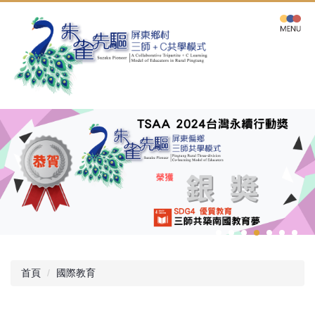
跳
到
主
要
內
容
區
首頁
國際教育