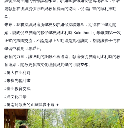
續發展為主題的合作課程🌍📘。駐組李彥儀組長也當場表示，代表
處願意在後續提供行政與教育層面的協助，促進計畫的順利推動
👏。
未來，我將持續與這所學校及駐組保持聯繫💪，期待在下學期開
始，能夠促成屏南的夥伴學校與比利時 Kalmthout 小學展開第一次
正式的跨國交流，不論是線上互動還是實地訪問，都能讓孩子們在
學習中看見世界🌈✨。
教育的力量，讓彼此的距離不再遙遠。願這份從屏南到比利時的教
育連結，開啟更多跨文化理解與共學的可能💖🌏。
#屏大在比利時
#朱雀先驅計畫
#臺比教育交流
#跨文化共學
#屏南到歐洲的距離其實不遠 ✈️