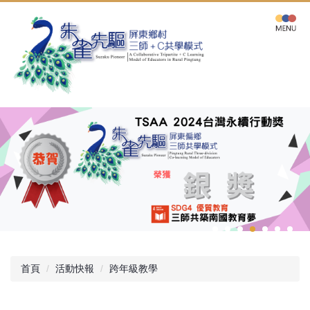
跳
到
主
要
內
容
區
首頁
活動快報
跨年級教學