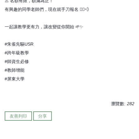
⚠️ 名額有限，額滿為止！
有興趣的同學老師們，現在就手刀報名 🏃‍♀️💨
一起讓教學更有力，讓改變從你開始 🌱✨
#朱雀先驅USR
#跨年級教學
#師資生必修
#教師增能
#屏東大學
瀏覽數:
282
友善列印
分享