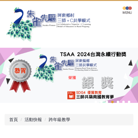
跳
到
主
要
內
容
區
首頁
活動快報
跨年級教學