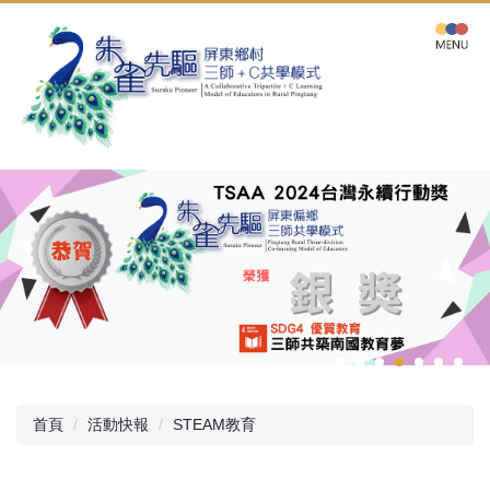
跳
到
主
要
內
容
區
首頁
活動快報
STEAM教育