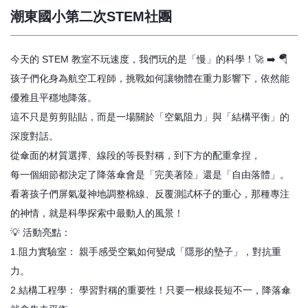
潮東國小第二次STEM社團
今天的 STEM 教室不玩速度，我們玩的是「慢」的科學！🚀 ➡️ 🪂
孩子們化身為航空工程師，挑戰如何讓物體在重力影響下，依然能
優雅且平穩地降落。
​這不只是剪剪貼貼，而是一場關於「空氣阻力」與「結構平衡」的
深度對話。
從傘面的材質選擇、線段的等長對稱，到下方的配重拿捏，
每一個細節都決定了降落傘會是「完美著陸」還是「自由落體」。
​看著孩子們屏氣凝神地調整棉線、反覆測試杯子的重心，那種專注
的神情，就是科學探索中最動人的風景！
​💡 活動亮點：
1.​阻力實驗室： 親手感受空氣如何變成「隱形的墊子」，對抗重
力。
2.​結構工程學： 學習對稱的重要性！只要一根線長短不一，降落傘