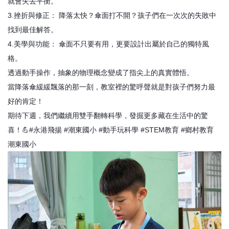
就會失去平衡。
3.​挫折與修正： 降落太快？傘面打不開？孩子們在一次次的失敗中
找到最佳解答。
4.​美學與功能： 傘面不只要有用，更要設計出屬於自己的獨特風
格。
​透過動手操作，抽象的物理概念變成了指尖上的真實體悟。
當降落傘緩緩飄落的那一刻，教室裡的驚呼聲就是對孩子們努力最
好的肯定！
​期待下週，我們繼續用雙手翻轉科學，發掘更多藏在生活中的驚
喜！💪#永港飛揚 #潮東國小 #動手玩科學 #STEM教育 #鄉村教育
潮東國小