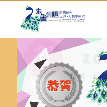
跳
到
主
要
內
容
區