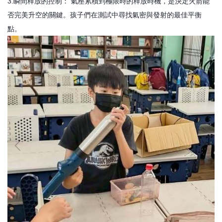
3.​瞬間釋放的控制： 氣壓累積到極限時的釋放時機，是決定火箭能
否完美升空的關鍵。孩子們在測試中尋找氣密與發射的最佳平衡
點。