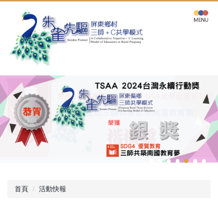
跳
到
主
要
內
容
區
首頁
活動快報