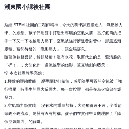
潮東國小課後社團
延續 STEM 社團的工程師精神，今天的科學課直接進入「氣壓動力
學」的殿堂。孩子們用雙手打造出專屬的空氣火箭，當打氣筒的把
手一下又一下地被用力壓下，空氣被強行擠進發射管中，那股逐漸
累積、蓄勢待發的「隱形壓力」，讓全場屏息。
​隨著倒數聲響起，解鎖發射！沒有水花，取而代之的是一聲清脆的
「砰！」，火箭化作一道流線型的殘影，筆直地刺向藍天！
​💡 本次社團教學亮點：
1.​極致的壓縮蓄能： 親手壓動打氣筒，感受隨手可得的空氣被「強
行擠壓」時產生的巨大反彈力。每一次按壓，都是在為火箭儲存爆
發力。
2.​空氣動力學實踐： 沒有水的重量加持，火箭飛得遠不遠，全看箭
頭夠不夠流線、尾翼有沒有對稱。孩子們在實作中直觀理解了「降
低空氣阻力」的關鍵。