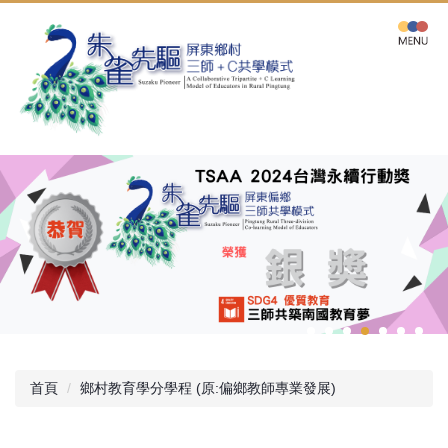
跳
到
主
要
內
容
區
首頁
鄉村教育學分學程 (原:偏鄉教師專業發展)