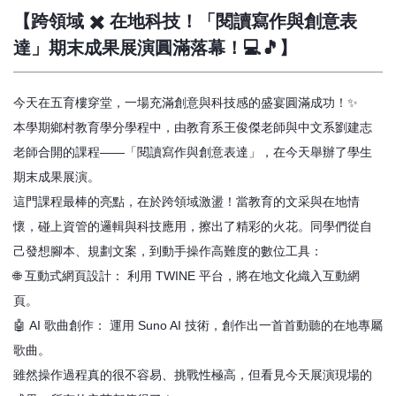
【跨領域 ✖️ 在地科技！「閱讀寫作與創意表
達」期末成果展演圓滿落幕！💻🎵】
今天在五育樓穿堂，一場充滿創意與科技感的盛宴圓滿成功！✨
本學期鄉村教育學分學程中，由教育系王俊傑老師與中文系劉建志
老師合開的課程——「閱讀寫作與創意表達」，在今天舉辦了學生
期末成果展演。
這門課程最棒的亮點，在於跨領域激盪！當教育的文采與在地情
懷，碰上資管的邏輯與科技應用，擦出了精彩的火花。同學們從自
己發想腳本、規劃文案，到動手操作高難度的數位工具：
🌐 互動式網頁設計： 利用 TWINE 平台，將在地文化織入互動網
頁。
🤖 AI 歌曲創作： 運用 Suno AI 技術，創作出一首首動聽的在地專屬
歌曲。
雖然操作過程真的很不容易、挑戰性極高，但看見今天展演現場的