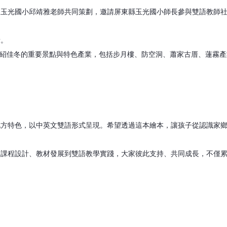
及玉光國小邱靖雅老師共同策劃，邀請屏東縣玉光國小師長參與雙語教師
。
量。
介紹佳冬的重要景點與特色產業，包括步月樓、防空洞、蕭家古厝、蓮霧產
地方特色，以中英文雙語形式呈現。希望透過這本繪本，讓孩子從認識家
從課程設計、教材發展到雙語教學實踐，大家彼此支持、共同成長，不僅