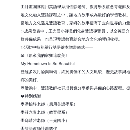
由計畫團隊應用英語學系潘怡靜老師、教育學系莊念青老師
地文化融入雙語課程之中，讓地方故事成為最好的學習教材
當地方文化遇見雙語教育，家鄉的故事便有了走向世界的力
✨成果發表中，玉光國小師長們化身雙語導覽員，以全英語
群共備成果，也呈現雙語教育結合地方文化的豐碩收穫。
✨活動中特別舉行雙語繪本贈書儀式——
📖《原來我的家鄉這麼美》
My Hometown Is So Beautiful
歷經多次討論與籌備，終於將佳冬的人文風貌、歷史故事與
鄉的美好。
💬活動中，雙語教師社群成員也分享參與共備的心路歷程。
❤️特別感謝
🌟潘怡靜老師（應用英語學系）
🌟莊念青老師（教育學系）
🌟邱靖雅老師（玉光國小）
🌟雙語教師社群夥伴