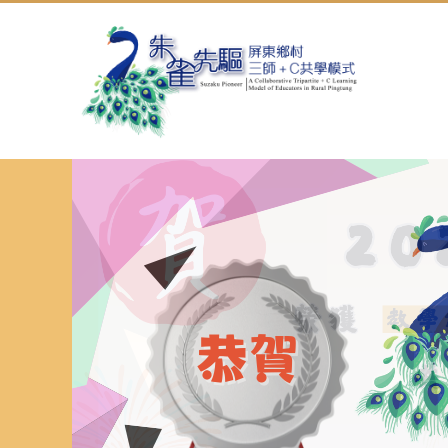
跳
到
主
要
內
容
區