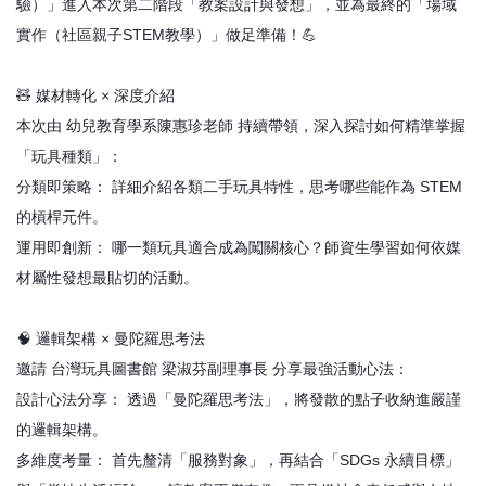
驗）」進入本次第二階段「教案設計與發想」，並為最終的「場域
實作（社區親子STEM教學）」做足準備！💪
🧸 媒材轉化 × 深度介紹
本次由 幼兒教育學系陳惠珍老師 持續帶領，深入探討如何精準掌握
「玩具種類」：
分類即策略： 詳細介紹各類二手玩具特性，思考哪些能作為 STEM
的槓桿元件。
運用即創新： 哪一類玩具適合成為闖關核心？師資生學習如何依媒
材屬性發想最貼切的活動。
🧠 邏輯架構 × 曼陀羅思考法
邀請 台灣玩具圖書館 梁淑芬副理事長 分享最強活動心法：
設計心法分享： 透過「曼陀羅思考法」，將發散的點子收納進嚴謹
的邏輯架構。
多維度考量： 首先釐清「服務對象」，再結合「SDGs 永續目標」