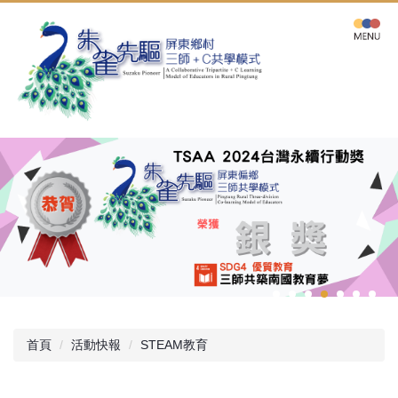
跳
到
主
要
內
容
區
首頁
活動快報
STEAM教育