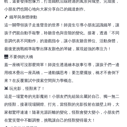
軌，還要發揮想像力，打造鐵軌沿線經過的風景與城堡。完成後，
小朋友們也開心地向大家分享自己的鐵道創作。
🎵 鐵琴與身體律動
這一關帶領孩子走進聲音的世界！師資生引導小朋友認識鐵琴，讓
孩子們親自動手敲擊，聆聽音色與音階的變化。接著，透過「不同
音調代表不同動作」的遊戲指令，讓小朋友聽音辨位、活動身體，
最後更挑戰精準敲擊出隊友顏色的琴鍵，展現超強的專注力！
🌉 不要倒的大橋
蓋一座橋可沒那麼簡單！師資生透過繪本故事引導，讓孩子們一邊
用積木疊出一座高橋，一邊動腦思考：要怎麼擺放，橋才不會倒下
來？在反覆嘗試中摸索空間與力學概念。
👾 玩光影，怪獸來了！
這是一場驚奇的光影魔術！小朋友們先組裝出屬於自己、獨一無二
的怪獸，接著現場關燈、打光，當怪獸的光影投射在牆壁上時，大
家都驚呼連連！隨著光源距離的變化，怪獸會變大變小，小朋友們
在驚笑聲中不斷調整，挑戰讓自己的怪獸變得最大！