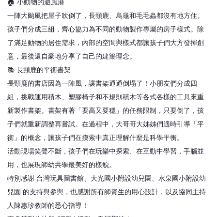
🏠 小動物的避風港
一陣大颱風把屋子吹倒了，長頸鹿、烏龜和毛毛蟲都沒有地方住。
孩子們分成三組，齊心協力為不同的動物製作專屬的房子樣式。除
了滿足動物的居住需求，內部的空間與樣式都讓孩子們大方發揮創
意，最後還自豪地分享了自己的建築理念。
📚 長頸鹿的平衡書架
長頸鹿的書店因為一陣風，讓書架通通倒塌了！小朋友們分成四
組，挑戰運用積木、塑膠椅子和不規則積木等各式各樣的工具來重
新製作書架。書架有著「要高又要穩」的任務限制，只要倒了，孩
子們就重新調整再嘗試。在過程中，大哥哥大姊姊們適時引導「平
衡」的概念，讓孩子們在摸索中真正理解什麼是科學平衡。
活動現場笑聲不斷，孩子們在玩樂中探索、在互動中學習，手腦並
用，也展現師幼共學最美好的樣貌。
特別感謝 台灣玩具圖書館、大光國小附設幼兒園、水泉國小附設幼
兒園 的支持與參與，也感謝所有師資生的用心設計，以及協同主持
人陳惠珍教師的悉心指導！