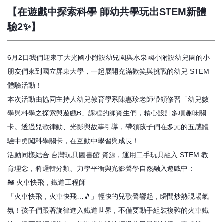
【在遊戲中探索科學 師幼共學玩出STEM新體
驗2✨】
6月2日我們迎來了大光國小附設幼兒園與水泉國小附設幼兒園的小
朋友們來到國立屏東大學，一起展開充滿歡笑與挑戰的幼兒 STEM
體驗活動！
本次活動由協同主持人幼兒教育學系陳惠珍老師帶領修習「幼兒數
學與科學之探索與遊戲B」課程的師資生們，精心設計多項趣味關
卡。透過兒歌律動、光影與故事引導，帶領孩子們在多元的五感體
驗中勇闖科學關卡，在互動中學習與成長！
活動同樣結合 台灣玩具圖書館 資源，運用二手玩具融入 STEM 教
育理念，將邏輯分類、力學平衡與光影聲學自然融入遊戲中：
🚂 火車快飛，鐵道工程師
「火車快飛，火車快飛…🎵」輕快的兒歌聲響起，瞬間炒熱現場氣
氛！孩子們跟著旋律進入鐵道世界，不僅要動手組裝複雜的火車鐵