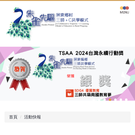
跳
到
主
要
內
容
區
首頁
活動快報