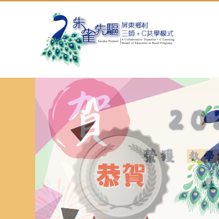
跳
到
主
要
內
容
區