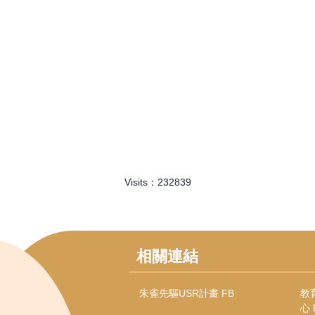
Visits：
2
3
2
8
3
9
相關連結
朱雀先驅USR計畫 FB
教
心 